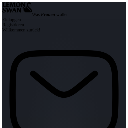
Was
Frauen
wollen
Einloggen
Registrieren
Willkommen zurück!