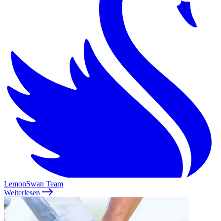
LemonSwan Team
Weiterlesen