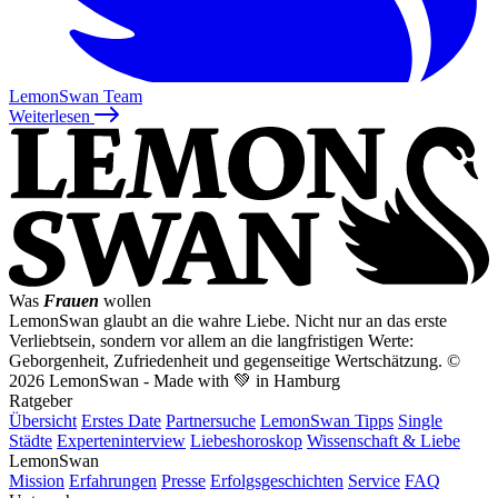
LemonSwan Team
Weiterlesen
Was
Frauen
wollen
LemonSwan glaubt an die wahre Liebe. Nicht nur an das erste
Verliebtsein, sondern vor allem an die langfristigen Werte:
Geborgenheit, Zufriedenheit und gegenseitige Wertschätzung.
©
2026 LemonSwan - Made with 💚 in Hamburg
Ratgeber
Übersicht
Erstes Date
Partnersuche
LemonSwan Tipps
Single
Städte
Experteninterview
Liebeshoroskop
Wissenschaft & Liebe
LemonSwan
Mission
Erfahrungen
Presse
Erfolgsgeschichten
Service
FAQ