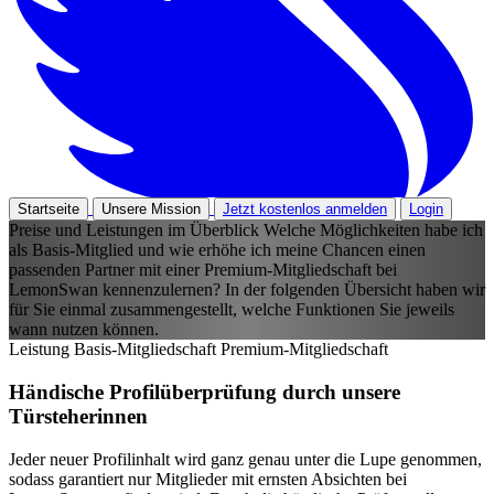
Startseite
Unsere Mission
Jetzt kostenlos anmelden
Login
Preise und Leistungen im Überblick
Welche Möglichkeiten habe ich
als Basis-Mitglied und wie erhöhe ich meine Chancen einen
passenden Partner mit einer Premium-Mitgliedschaft bei
LemonSwan kennenzulernen? In der folgenden Übersicht haben wir
für Sie einmal zusammengestellt, welche Funktionen Sie jeweils
wann nutzen können.
Leistung
Basis-Mitgliedschaft
Premium-Mitgliedschaft
Händische Profilüberprüfung durch unsere
Türsteherinnen
Jeder neuer Profilinhalt wird ganz genau unter die Lupe genommen,
sodass garantiert nur Mitglieder mit ernsten Absichten bei