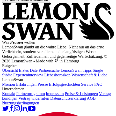
Jetzt kostenlos anmelden
Was
Frauen
wollen
LemonSwan glaubt an die wahre Liebe. Nicht nur an das erste
Verliebtsein, sondern vor allem an die langfristigen Werte:
Geborgenheit, Zufriedenheit und gegenseitige Wertschätzung.
©
2026 LemonSwan - Made with 💚 in Hamburg
Ratgeber
Übersicht
Erstes Date
Partnersuche
LemonSwan Tipps
Single
Städte
Experteninterview
Liebeshoroskop
Wissenschaft & Liebe
LemonSwan
Mission
Erfahrungen
Presse
Erfolgsgeschichten
Service
FAQ
Unternehmen
Kontakt
Partnerprogramm
Impressum
Preise & Leistungen
Vertrag
kündigen
Vertrag widerrufen
Datenschutzerklärung
AGB
Nutzungsbedingungen