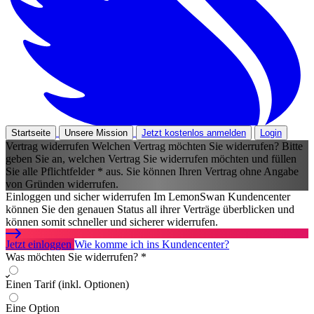
Startseite
Unsere Mission
Jetzt kostenlos anmelden
Login
Vertrag widerrufen
Welchen Vertrag möchten Sie widerrufen?
Bitte
geben Sie an, welchen Vertrag Sie widerrufen möchten und füllen
Sie alle Pflichtfelder * aus. Sie können Ihren Vertrag ohne Angabe
von Gründen widerrufen.
Einloggen und sicher widerrufen
Im LemonSwan Kundencenter
können Sie den genauen Status all ihrer Verträge überblicken und
können somit schneller und sicherer widerrufen.
Jetzt einloggen
Wie komme ich ins Kundencenter?
Was möchten Sie widerrufen? *
Einen Tarif (inkl. Optionen)
Eine Option