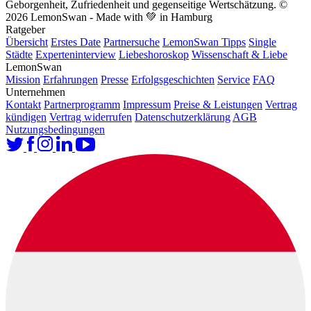
Geborgenheit, Zufriedenheit und gegenseitige Wertschätzung.
©
2026 LemonSwan - Made with 💚 in Hamburg
Ratgeber
Übersicht
Erstes Date
Partnersuche
LemonSwan Tipps
Single
Städte
Experteninterview
Liebeshoroskop
Wissenschaft & Liebe
LemonSwan
Mission
Erfahrungen
Presse
Erfolgsgeschichten
Service
FAQ
Unternehmen
Kontakt
Partnerprogramm
Impressum
Preise & Leistungen
Vertrag
kündigen
Vertrag widerrufen
Datenschutzerklärung
AGB
Nutzungsbedingungen