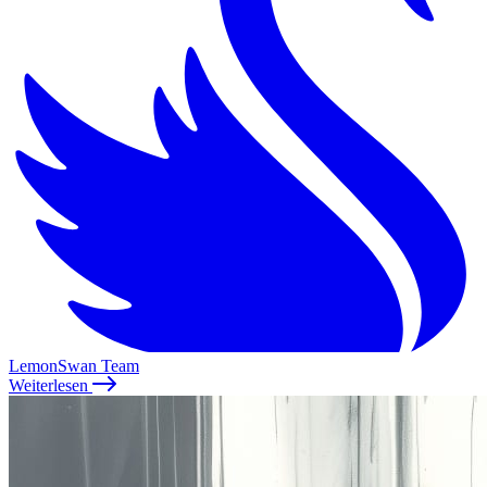
LemonSwan Team
Weiterlesen