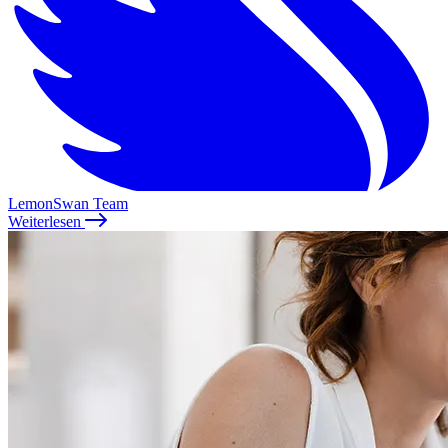
LemonSwan Team
Weiterlesen