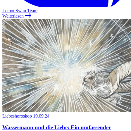
LemonSwan Team
Weiterlesen
Liebeshoroskop
19.09.24
Wassermann und die Liebe: Ein umfassender