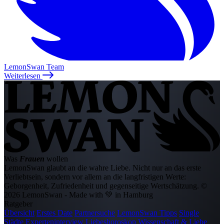
LemonSwan Team
Weiterlesen
Was
Frauen
wollen
LemonSwan glaubt an die wahre Liebe. Nicht nur an das erste
Verliebtsein, sondern vor allem an die langfristigen Werte:
Geborgenheit, Zufriedenheit und gegenseitige Wertschätzung.
©
2026 LemonSwan - Made with 💚 in Hamburg
Ratgeber
Übersicht
Erstes Date
Partnersuche
LemonSwan Tipps
Single
Städte
Experteninterview
Liebeshoroskop
Wissenschaft & Liebe