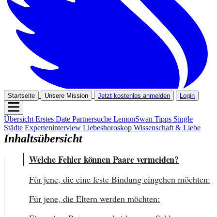
Startseite
Unsere Mission
Jetzt kostenlos anmelden
Login
Übersicht
Erstes Date
Partnersuche
LemonSwan Tipps
Single
Städte
Experteninterview
Liebeshoroskop
Wissenschaft & Liebe
Inhaltsübersicht
Welche Fehler können Paare vermeiden?
Für jene, die eine feste Bindung eingehen möchten:
Für jene, die Eltern werden möchten: