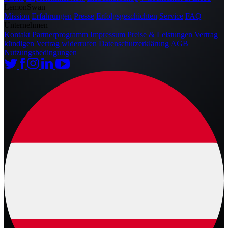
LemonSwan
Mission
Erfahrungen
Presse
Erfolgsgeschichten
Service
FAQ
Unternehmen
Kontakt
Partnerprogramm
Impressum
Preise & Leistungen
Vertrag
kündigen
Vertrag widerrufen
Datenschutzerklärung
AGB
Nutzungsbedingungen