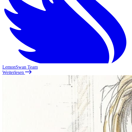
LemonSwan Team
Weiterlesen