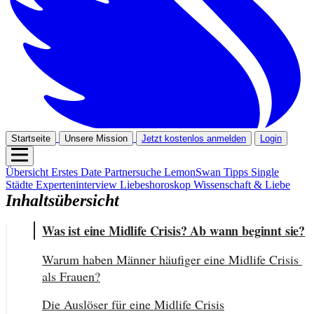
Startseite
Unsere Mission
Jetzt kostenlos anmelden
Login
Übersicht
Erstes Date
Partnersuche
LemonSwan Tipps
Single
Städte
Experteninterview
Liebeshoroskop
Wissenschaft & Liebe
Inhaltsübersicht
Was ist eine Midlife Crisis? Ab wann beginnt sie?
Warum haben Männer häufiger eine Midlife Crisis 
als Frauen?
Die Auslöser für eine Midlife Crisis