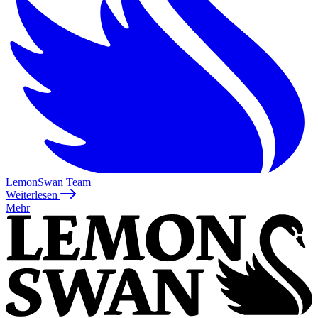
LemonSwan Team
Weiterlesen
Mehr