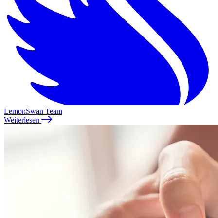
LemonSwan Team
Weiterlesen