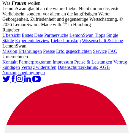
Was
Frauen
wollen
LemonSwan glaubt an die wahre Liebe. Nicht nur an das erste
Verliebtsein, sondern vor allem an die langfristigen Werte:
Geborgenheit, Zufriedenheit und gegenseitige Wertschätzung.
©
2026 LemonSwan - Made with 💚 in Hamburg
Ratgeber
Übersicht
Erstes Date
Partnersuche
LemonSwan Tipps
Single
Städte
Experteninterview
Liebeshoroskop
Wissenschaft & Liebe
LemonSwan
Mission
Erfahrungen
Presse
Erfolgsgeschichten
Service
FAQ
Unternehmen
Kontakt
Partnerprogramm
Impressum
Preise & Leistungen
Vertrag
kündigen
Vertrag widerrufen
Datenschutzerklärung
AGB
Nutzungsbedingungen