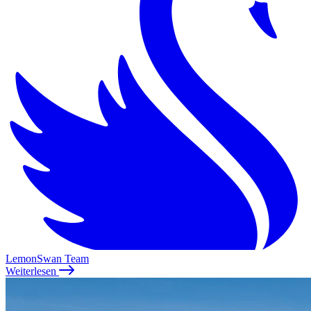
LemonSwan Team
Weiterlesen