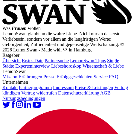
Was
Frauen
wollen
LemonSwan glaubt an die wahre Liebe. Nicht nur an das erste
Verliebtsein, sondern vor allem an die langfristigen Werte:
Geborgenheit, Zufriedenheit und gegenseitige Wertschätzung.
©
2026 LemonSwan - Made with 💚 in Hamburg
Ratgeber
Übersicht
Erstes Date
Partnersuche
LemonSwan Tipps
Single
Städte
Experteninterview
Liebeshoroskop
Wissenschaft & Liebe
LemonSwan
Mission
Erfahrungen
Presse
Erfolgsgeschichten
Service
FAQ
Unternehmen
Kontakt
Partnerprogramm
Impressum
Preise & Leistungen
Vertrag
kündigen
Vertrag widerrufen
Datenschutzerklärung
AGB
Nutzungsbedingungen