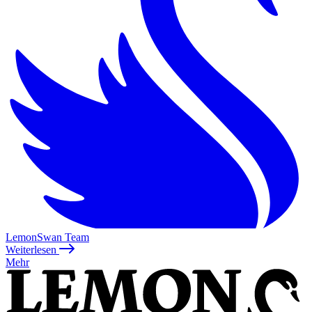
LemonSwan Team
Weiterlesen
Mehr