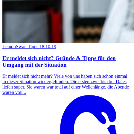
LemonSwan Tipps
18.10.19
Er meldet sich nicht? Gründe & Tipps für den
Umgang mit der Situation
Er meldet sich nicht mehr? Viele von uns haben sich schon einmal
in dieser Situation wiedergefunden: Die ersten zwei bis drei Dates
liefen super. Sie waren war total auf einer Wellenlänge, die Abende
waren voll...