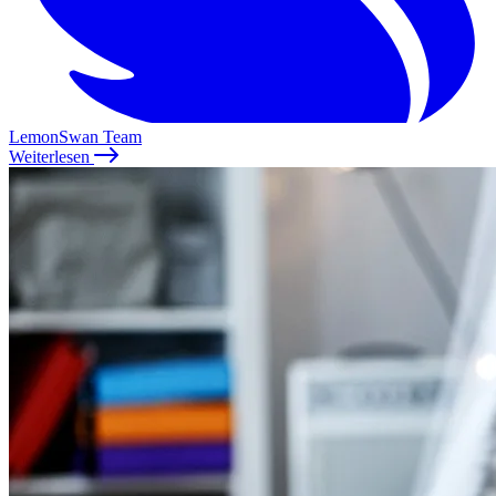
LemonSwan Team
Weiterlesen