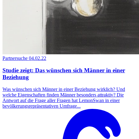
Partnersuche
04.02.22
Studie zeigt: Das wünschen sich Männer in einer
Beziehung
Was wünschen sich Männer in einer Beziehung wirklich? Und
welche Eigenschaften finden Männer besonders attraktiv? Die
Antwort auf die Frage aller Fragen hat LemonSwan in einer
bevölkerungsrepräsentativen Umfrage...